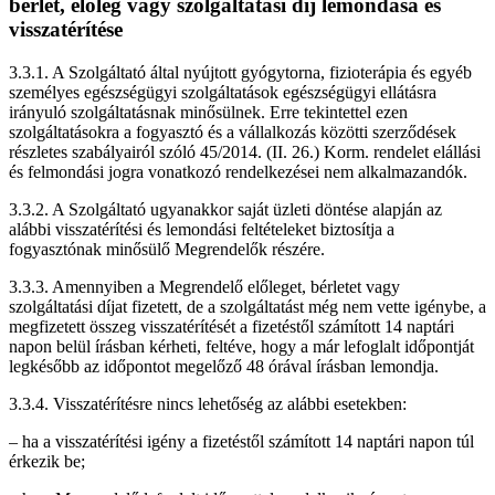
bérlet, előleg vagy szolgáltatási díj lemondása és
visszatérítése
3.3.1. A Szolgáltató által nyújtott gyógytorna, fizioterápia és egyéb
személyes egészségügyi szolgáltatások egészségügyi ellátásra
irányuló szolgáltatásnak minősülnek. Erre tekintettel ezen
szolgáltatásokra a fogyasztó és a vállalkozás közötti szerződések
részletes szabályairól szóló 45/2014. (II. 26.) Korm. rendelet elállási
és felmondási jogra vonatkozó rendelkezései nem alkalmazandók.
3.3.2. A Szolgáltató ugyanakkor saját üzleti döntése alapján az
alábbi visszatérítési és lemondási feltételeket biztosítja a
fogyasztónak minősülő Megrendelők részére.
3.3.3. Amennyiben a Megrendelő előleget, bérletet vagy
szolgáltatási díjat fizetett, de a szolgáltatást még nem vette igénybe, a
megfizetett összeg visszatérítését a fizetéstől számított 14 naptári
napon belül írásban kérheti, feltéve, hogy a már lefoglalt időpontját
legkésőbb az időpontot megelőző 48 órával írásban lemondja.
3.3.4. Visszatérítésre nincs lehetőség az alábbi esetekben:
– ha a visszatérítési igény a fizetéstől számított 14 naptári napon túl
érkezik be;