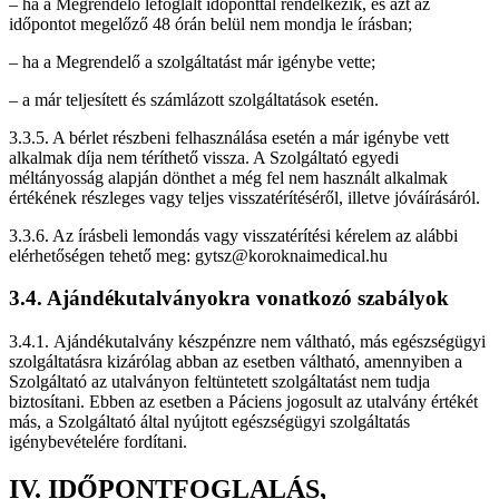
– ha a Megrendelő lefoglalt időponttal rendelkezik, és azt az
időpontot megelőző 48 órán belül nem mondja le írásban;
– ha a Megrendelő a szolgáltatást már igénybe vette;
– a már teljesített és számlázott szolgáltatások esetén.
3.3.5. A bérlet részbeni felhasználása esetén a már igénybe vett
alkalmak díja nem téríthető vissza. A Szolgáltató egyedi
méltányosság alapján dönthet a még fel nem használt alkalmak
értékének részleges vagy teljes visszatérítéséről, illetve jóváírásáról.
3.3.6. Az írásbeli lemondás vagy visszatérítési kérelem az alábbi
elérhetőségen tehető meg: gytsz@koroknaimedical.hu
3.4. Ajándékutalványokra vonatkozó szabályok
3.4.1.
Ajándékutalvány készpénzre nem váltható, más egészségügyi
szolgáltatásra kizárólag abban az esetben váltható, amennyiben a
Szolgáltató az utalványon feltüntetett szolgáltatást nem tudja
biztosítani. Ebben az esetben a Páciens jogosult az utalvány értékét
más, a Szolgáltató által nyújtott egészségügyi szolgáltatás
igénybevételére fordítani.
IV. IDŐPONTFOGLALÁS,