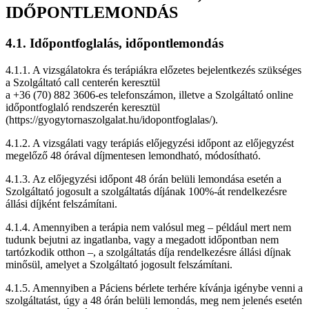
IDŐPONTLEMONDÁS
4.1. Időpontfoglalás, időpontlemondás
4.1.1. A vizsgálatokra és terápiákra előzetes bejelentkezés szükséges
a Szolgáltató call centerén keresztül
a +36 (70) 882 3606-es telefonszámon, illetve a Szolgáltató online
időpontfoglaló rendszerén keresztül
(https://gyogytornaszolgalat.hu/idopontfoglalas/).
4.1.2. A vizsgálati vagy terápiás előjegyzési időpont az előjegyzést
megelőző 48 órával díjmentesen lemondható, módosítható.
4.1.3. Az előjegyzési időpont 48 órán belüli lemondása esetén a
Szolgáltató jogosult a szolgáltatás díjának 100%-át rendelkezésre
állási díjként felszámítani.
4.1.4. Amennyiben a terápia nem valósul meg – például mert nem
tudunk bejutni az ingatlanba, vagy a megadott időpontban nem
tartózkodik otthon –, a szolgáltatás díja rendelkezésre állási díjnak
minősül, amelyet a Szolgáltató jogosult felszámítani.
4.1.5. Amennyiben a Páciens bérlete terhére kívánja igénybe venni a
szolgáltatást, úgy a 48 órán belüli lemondás, meg nem jelenés esetén