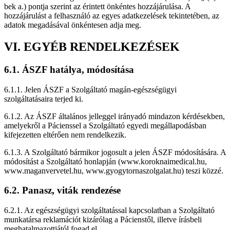
bek a.) pontja szerint az érintett önkéntes hozzájárulása. A
hozzájárulást a felhasználó az egyes adatkezelések tekintetében, az
adatok megadásával önkéntesen adja meg.
VI. EGYÉB RENDELKEZÉSEK
6.1. ÁSZF hatálya, módosítása
6.1.1. Jelen ÁSZF a Szolgáltató magán-egészségügyi
szolgáltatásaira terjed ki.
6.1.2. Az ÁSZF általános jelleggel irányadó mindazon kérdésekben,
amelyekről a Pácienssel a Szolgáltató egyedi megállapodásban
kifejezetten eltérően nem rendelkezik.
6.1.3. A Szolgáltató bármikor jogosult a jelen ÁSZF módosítására. A
módosítást a Szolgáltató honlapján (www.koroknaimedical.hu,
www.maganvervetel.hu, www.gyogytornaszolgalat.hu) teszi közzé.
6.2. Panasz, viták rendezése
6.2.1. Az egészségügyi szolgáltatással kapcsolatban a Szolgáltató
munkatársa reklamációt kizárólag a Pácienstől, illetve írásbeli
meghatalmazottjától fogad el.