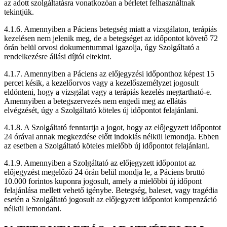
az adott szolgáltatásra vonatkozóan a bérletet felhasználtnak
tekintjük.
4.1.6. Amennyiben a Páciens betegség miatt a vizsgálaton, terápiás
kezelésen nem jelenik meg, de a betegséget az időpontot követő 72
órán belül orvosi dokumentummal igazolja, úgy Szolgáltató a
rendelkezésre állási díjtól eltekint.
4.1.7. Amennyiben a Páciens az előjegyzési időponthoz képest 15
percet késik, a kezelőorvos vagy a kezelőszemélyzet jogosult
eldönteni, hogy a vizsgálat vagy a terápiás kezelés megtartható-e.
Amennyiben a betegszervezés nem engedi meg az ellátás
elvégzését, úgy a Szolgáltató köteles új időpontot felajánlani.
4.1.8. A Szolgáltató fenntartja a jogot, hogy az előjegyzett időpontot
24 órával annak megkezdése előtt indoklás nélkül lemondja. Ebben
az esetben a Szolgáltató köteles mielőbb új időpontot felajánlani.
4.1.9. Amennyiben a Szolgáltató az előjegyzett időpontot az
előjegyzést megelőző 24 órán belül mondja le, a Páciens bruttó
10.000 forintos kuponra jogosult, amely a mielőbbi új időpont
felajánlása mellett vehető igénybe. Betegség, baleset, vagy tragédia
esetén a Szolgáltató jogosult az előjegyzett időpontot kompenzáció
nélkül lemondani.