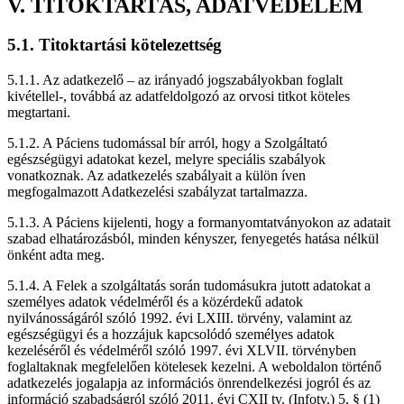
V. TITOKTARTÁS, ADATVÉDELEM
5.1. Titoktartási kötelezettség
5.1.1. Az adatkezelő – az irányadó jogszabályokban foglalt
kivétellel-, továbbá az adatfeldolgozó az orvosi titkot köteles
megtartani.
5.1.2. A Páciens tudomással bír arról, hogy a Szolgáltató
egészségügyi adatokat kezel, melyre speciális szabályok
vonatkoznak. Az adatkezelés szabályait a külön íven
megfogalmazott Adatkezelési szabályzat tartalmazza.
5.1.3. A Páciens kijelenti, hogy a formanyomtatványokon az adatait
szabad elhatározásból, minden kényszer, fenyegetés hatása nélkül
önként adta meg.
5.1.4. A Felek a szolgáltatás során tudomásukra jutott adatokat a
személyes adatok védelméről és a közérdekű adatok
nyilvánosságáról szóló 1992. évi LXIII. törvény, valamint az
egészségügyi és a hozzájuk kapcsolódó személyes adatok
kezeléséről és védelméről szóló 1997. évi XLVII. törvényben
foglaltaknak megfelelően kötelesek kezelni. A weboldalon történő
adatkezelés jogalapja az információs önrendelkezési jogról és az
információ szabadságról szóló 2011. évi CXII tv. (Infotv.) 5. § (1)