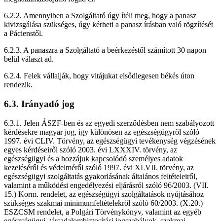
6.2.2. Amennyiben a Szolgáltató úgy ítéli meg, hogy a panasz
kivizsgálása szükséges, úgy kérheti a panasz írásban való rögzítését
a Pácienstől.
6.2.3. A panaszra a Szolgáltató a beérkezéstől számított 30 napon
belül választ ad.
6.2.4. Felek vállalják, hogy vitájukat elsődlegesen békés úton
rendezik.
6.3. Irányadó jog
6.3.1. Jelen ÁSZF-ben és az egyedi szerződésben nem szabályozott
kérdésekre magyar jog, így különösen az egészségügyről szóló
1997. évi CLIV. Törvény, az egészségügyi tevékenység végzésének
egyes kérdéseiről szóló 2003. évi LXXXIV. törvény, az
egészségügyi és a hozzájuk kapcsolódó személyes adatok
kezeléséről és védelméről szóló 1997. évi XLVII. törvény, az
egészségügyi szolgáltatás gyakorlásának általános feltételeiről,
valamint a működési engedélyezési eljárásról szóló 96/2003. (VII.
15.) Korm. rendelet, az egészségügyi szolgáltatások nyújtásához
szükséges szakmai minimumfeltételekről szóló 60/2003. (X.20.)
ESZCSM rendelet, a Polgári Törvénykönyv, valamint az egyéb
egészségügyi, társadalombiztosítási jogszabályok, szakmai