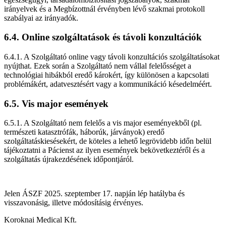
irányelvek és a Megbízottnál érvényben lévő szakmai protokoll
szabályai az irányadók.
6.4. Online szolgáltatások és távoli konzultációk
6.4.1. A Szolgáltató online vagy távoli konzultációs szolgáltatásokat
nyújthat. Ezek során a Szolgáltató nem vállal felelősséget a
technológiai hibákból eredő károkért, így különösen a kapcsolati
problémákért, adatvesztésért vagy a kommunikáció késedelméért.
6.5. Vis major események
6.5.1. A Szolgáltató nem felelős a vis major eseményekből (pl.
természeti katasztrófák, háborúk, járványok) eredő
szolgáltatáskiesésekért, de köteles a lehető legrövidebb időn belül
tájékoztatni a Pácienst az ilyen események bekövetkeztéről és a
szolgáltatás újrakezdésének időpontjáról.
Jelen ÁSZF 2025. szeptember 17. napján lép hatályba és
visszavonásig, illetve módosításig érvényes.
Koroknai Medical Kft.