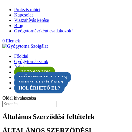
Protézis műtét
Kapcsolat
Visszahívás kérése
Blog
Gyógytornászként csatlakozok!
0 Elemek
Főoldal
Gyógytornászaink
Árlista
+36 70 882 3606
IDŐPONTFOGLALÁS
MIBEN SEGÍTÜNK?
HOL ÉRHETŐ EL?
Oldal kiválasztása
Általános Szerződési feltételek
ÁLTALÁNOS SZERZŐDÉSI