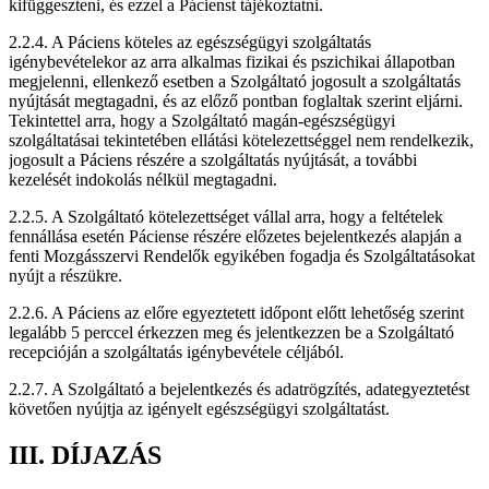
kifüggeszteni, és ezzel a Pácienst tájékoztatni.
2.2.4. A Páciens köteles az egészségügyi szolgáltatás
igénybevételekor az arra alkalmas fizikai és pszichikai állapotban
megjelenni, ellenkező esetben a Szolgáltató jogosult a szolgáltatás
nyújtását megtagadni, és az előző pontban foglaltak szerint eljárni.
Tekintettel arra, hogy a Szolgáltató magán-egészségügyi
szolgáltatásai tekintetében ellátási kötelezettséggel nem rendelkezik,
jogosult a Páciens részére a szolgáltatás nyújtását, a további
kezelését indokolás nélkül megtagadni.
2.2.5. A Szolgáltató kötelezettséget vállal arra, hogy a feltételek
fennállása esetén Páciense részére előzetes bejelentkezés alapján a
fenti Mozgásszervi Rendelők egyikében fogadja és Szolgáltatásokat
nyújt a részükre.
2.2.6. A Páciens az előre egyeztetett időpont előtt lehetőség szerint
legalább 5 perccel érkezzen meg és jelentkezzen be a Szolgáltató
recepcióján a szolgáltatás igénybevétele céljából.
2.2.7. A Szolgáltató a bejelentkezés és adatrögzítés, adategyeztetést
követően nyújtja az igényelt egészségügyi szolgáltatást.
III. DÍJAZÁS