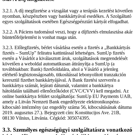
3.2.1. A díj megfizetése a vizsgálat vagy a terápiás kezelést követően
nyomban, készpénzben vagy bankkártyával esedékes. A Szolgáltató
egyes szolgáltatások esetében Egészségpénztári kártyát elfogadhat.
3.2.2. A Páciens tudomásul veszi, hogy a díjfizetés elmulasztása akár
büntetőfeljelentést is vonhat maga után.
3.2.3. Előlegfizetés, bérlet vásárlása esetén a fizetés a „Bankkártyás
fizetés – SumUp” feliratra kattintással lehetséges. SumUp fizetés
esetén a Vásárlót a kiválasztott áruk, szolgáltatások megrendelését
követően a weboldal automatikusan átirányítja a SumUp (a
továbbiakban: Bank) fizetőoldalára, ahol a Vásárló a jelenleg
elérhető legbiztonságosabb, titkosítással lebonyolított tranzakción
keresztül fizethet bankkártyájával. A Bank fizetési szerverén a
bankkártya számát, lejárati dátumát, valamint a bankkártya
hátoldalán található ellenőrzőkódot (CVC/CVV) kell megadni. Az
online bankkártya felület szolgáltatója: SumUp EU Payments UAB,
amely a Litván Nemzeti Bank engedélyezte elektronikuspénz-
kibocsátó intézmény (az engedély száma 56, kibocsátásának dátuma
2019. augusztus 27.). Bejegyzett cím: Konstitucijos Ave. 21B,
08130 Vilnius, Litvánia. Cégkód: 305074395.
3.3. Személyes egészségügyi szolgáltatásra vonatkozó