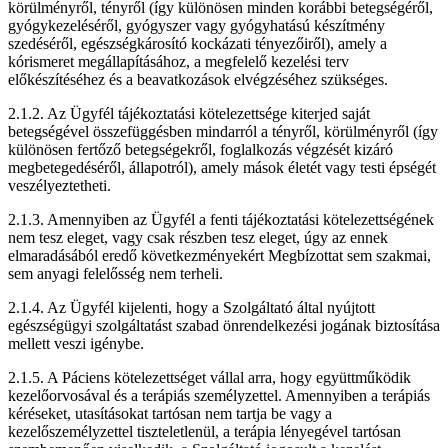
körülményről, tényről (így különösen minden korábbi betegségéről,
gyógykezeléséről, gyógyszer vagy gyógyhatású készítmény
szedéséről, egészségkárosító kockázati tényezőiről), amely a
kórismeret megállapításához, a megfelelő kezelési terv
előkészítéséhez és a beavatkozások elvégzéséhez szükséges.
2.1.2. Az Ügyfél tájékoztatási kötelezettsége kiterjed saját
betegségével összefüggésben mindarról a tényről, körülményről (így
különösen fertőző betegségekről, foglalkozás végzését kizáró
megbetegedéséről, állapotról), amely mások életét vagy testi épségét
veszélyeztetheti.
2.1.3. Amennyiben az Ügyfél a fenti tájékoztatási kötelezettségének
nem tesz eleget, vagy csak részben tesz eleget, úgy az ennek
elmaradásából eredő következményekért Megbízottat sem szakmai,
sem anyagi felelősség nem terheli.
2.1.4. Az Ügyfél kijelenti, hogy a Szolgáltató által nyújtott
egészségügyi szolgáltatást szabad önrendelkezési jogának biztosítása
mellett veszi igénybe.
2.1.5. A Páciens kötelezettséget vállal arra, hogy együttműködik
kezelőorvosával és a terápiás személyzettel. Amennyiben a terápiás
kéréseket, utasításokat tartósan nem tartja be vagy a
kezelőszemélyzettel tiszteletlenül, a terápia lényegével tartósan