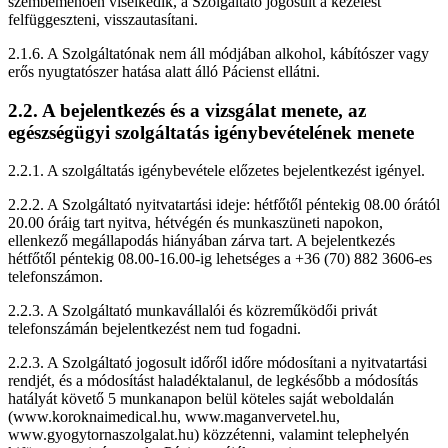
szembemenően viselkedik, a Szolgáltató jogosult a kezelést
felfüggeszteni, visszautasítani.
2.1.6. A Szolgáltatónak nem áll módjában alkohol, kábítószer vagy
erős nyugtatószer hatása alatt álló Pácienst ellátni.
2.2. A bejelentkezés és a vizsgálat menete, az
egészségügyi szolgáltatás igénybevételének menete
2.2.1. A szolgáltatás igénybevétele előzetes bejelentkezést igényel.
2.2.2. A Szolgáltató nyitvatartási ideje: hétfőtől péntekig 08.00 órától
20.00 óráig tart nyitva, hétvégén és munkaszüneti napokon,
ellenkező megállapodás hiányában zárva tart. A bejelentkezés
hétfőtől péntekig 08.00-16.00-ig lehetséges a +36 (70) 882 3606-es
telefonszámon.
2.2.3. A Szolgáltató munkavállalói és közreműködői privát
telefonszámán bejelentkezést nem tud fogadni.
2.2.3. A Szolgáltató jogosult időről időre módosítani a nyitvatartási
rendjét, és a módosítást haladéktalanul, de legkésőbb a módosítás
hatályát követő 5 munkanapon belül köteles saját weboldalán
(www.koroknaimedical.hu, www.maganvervetel.hu,
www.gyogytornaszolgalat.hu) közzétenni, valamint telephelyén