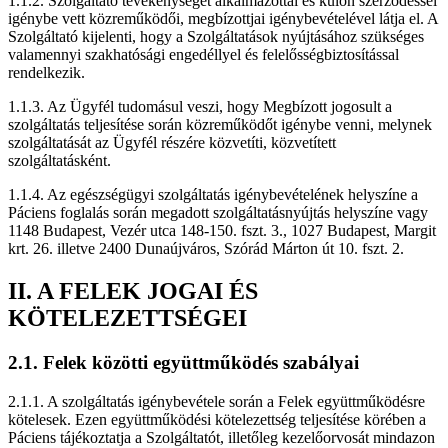
1.1.2. Szolgáltató tevékenységét alkalmazottai és külön szerződéssel
igénybe vett közreműködői, megbízottjai igénybevételével látja el. A
Szolgáltató kijelenti, hogy a Szolgáltatások nyújtásához szükséges
valamennyi szakhatósági engedéllyel és felelősségbiztosítással
rendelkezik.
1.1.3. Az Ügyfél tudomásul veszi, hogy Megbízott jogosult a
szolgáltatás teljesítése során közreműködőt igénybe venni, melynek
szolgáltatását az Ügyfél részére közvetíti, közvetített
szolgáltatásként.
1.1.4. Az egészségügyi szolgáltatás igénybevételének helyszíne a
Páciens foglalás során megadott szolgáltatásnyújtás helyszíne vagy
1148 Budapest, Vezér utca 148-150. fszt. 3., 1027 Budapest, Margit
krt. 26. illetve 2400 Dunaújváros, Szórád Márton út 10. fszt. 2.
II. A FELEK JOGAI ÉS
KÖTELEZETTSÉGEI
2.1. Felek közötti együttműködés szabályai
2.1.1. A szolgáltatás igénybevétele során a Felek együttműködésre
kötelesek. Ezen együttműködési kötelezettség teljesítése körében a
Páciens tájékoztatja a Szolgáltatót, illetőleg kezelőorvosát mindazon