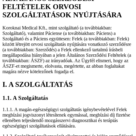
FELTÉTELEK ORVOSI
SZOLGÁLTATÁSOK NYÚJTÁSÁRA
Koroknai Medical Kft., mint szolgáltató (a továbbiakban:
Szolgáltató), valamint Páciense (a továbbiakban: Páciens) a
Szolgáltató és a Páciens együttesen: Felek (a továbbiakban: Felek)
között létrejött orvosi szolgáltatás nyújtására vonatkozó szerződésre
(a továbbiakban: Szerződés) a Felek ellenkező tartalmú írásbeli
megállapodása hiányában a jelen Általános Szerződési Feltételek (a
továbbiakban: ÁSZF) az irányadóak. Az Ügyfél elismeri, hogy az
ÁSZF-et megismerte, elolvasta, megértette, az abban foglaltakat
magára nézve kötelezőnek fogadja el.
I. A SZOLGÁLTATÁS
1.1. A Szolgáltatás
1.1.1. A magán-egészségügyi szolgáltatás igénybevételével Felek
megbízási jogviszonyt létesítenek egymással, megbízási díj fizetése
ellenében teljesítendő mozgásszervi diagnosztikai és terápiás
egészségügyi szolgáltatások ellátására.