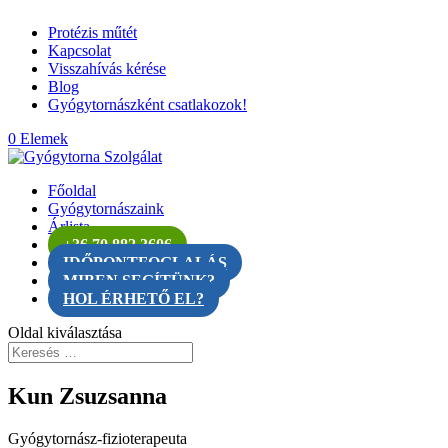
Protézis műtét
Kapcsolat
Visszahívás kérése
Blog
Gyógytornászként csatlakozok!
0 Elemek
Főoldal
Gyógytornászaink
Árlista
+36 70 882 3606
IDŐPONTFOGLALÁS
MIBEN SEGÍTÜNK?
HOL ÉRHETŐ EL?
Oldal kiválasztása
Kun Zsuzsanna
Gyógytornász-fizioterapeuta