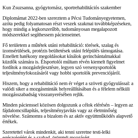
Kun Zsuzsanna, gyógytornász, sportrehabilitációs szakember
Diplomámat 2022-ben szereztem a Pécsi Tudományegyetemen,
azóta pedig folyamatosan részt veszek szakmai továbbképzéseken,
hogy mindig a legkorszerűbb, tudományosan megalapozott
módszerekkel segíthessem pácienseimet.
Fő területem a műtétek utáni rehabilitáció: törések, szalag és
izomsérülések, protézis beültetések utáni felépülés támogatása.
Emellett hatékony megoldásokat kínálok gerincbántalmakkal
küzdők számára is. Élsportolói múltam révén kiemelt figyelmet
fordítok a mozgásfejlesztésre, legyen szó versenysportolók
teljesítményfokozásáról vagy hobbi sportolók prevenciójáról.
Hiszem, hogy a rehabilitáció nem ér véget a szöveti gyógyulással: a
valódi siker a mozgásminták helyreállításában és a félelem nélküli
mozgásszabadság visszanyerésében rejlik.
Minden pácienssel közösen dolgozunk a célok elérésén – legyen az
fájdalomcsillapítás, teljesítményjavítás vagy az életminőség
növelése. Számomra a bizalom és az aktív együttműködés alapvető
értékek.
Szeretettel várok mindenkit, aki tenni szeretne testi-lelki
egészségéért és a szabad, örömteli mozgásért.