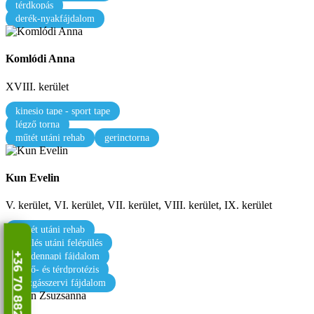
térdkopás
derék-nyakfájdalom
Komlódi Anna
XVIII. kerület
kinesio tape - sport tape
légző torna
műtét utáni rehab
gerinctorna
Kun Evelin
V. kerület, VI. kerület, VII. kerület, VIII. kerület, IX. kerület
műtét utáni rehab
sérülés utáni felépülés
+36 70 882 3606
mindennapi fájdalom
csípő- és térdprotézis
mozgásszervi fájdalom