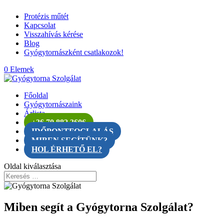
Protézis műtét
Kapcsolat
Visszahívás kérése
Blog
Gyógytornászként csatlakozok!
0 Elemek
Főoldal
Gyógytornászaink
Árlista
+36 70 882 3606
IDŐPONTFOGLALÁS
MIBEN SEGÍTÜNK?
HOL ÉRHETŐ EL?
Oldal kiválasztása
Miben segít a Gyógytorna Szolgálat?