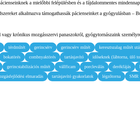
pácienseinknek a mielőbbi felépülésben és a fájdalommentes mindenna
szereket alkalmazva támogathassák pácienseinket a gyógyulásban – Bu
sról vagy krónikus mozgásszervi panaszokról, gyógytornászaink személyre
térdműtét
gerincsérv
gerincsérv műtét
keresztszalag műtét ut
bokatörés
combnyaktörés
tartásjavító
időseknek (lábtorna, ülő to
gerincstabilizációs műtét
vállficam
porcleválás
derékfájás
zgásfejlődési elmaradás
tartásjavító gyakorlatok
légzőtorna
SMR t