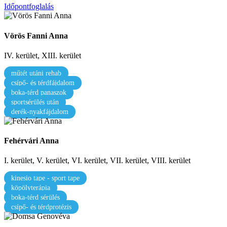
Időpontfoglalás
Vörös Fanni Anna
IV. kerület, XIII. kerület
műtét utáni rehab
csípő- és térdfájdalom
boka-térd panaszok
sportsérülés után
derék-nyakfájdalom
Fehérvári Anna
I. kerület, V. kerület, VI. kerület, VII. kerület, VIII. kerület
kinesio tape - sport tape
köpölyterápia
boka-térd sérülés
csípő- és térdprotézis