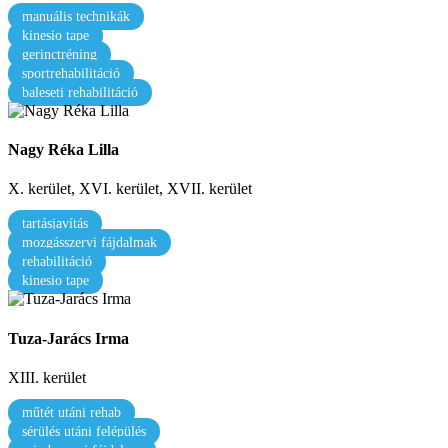
manuális technikák
kinesio tape
gerinctréning
sportrehabilitáció
baleseti rehabilitáció
Nagy Réka Lilla
X. kerület, XVI. kerület, XVII. kerület
tartásjavítás
mozgásszervi fájdalmak
rehabilitáció
kinesio tape
Tuza-Jarács Irma
XIII. kerület
műtét utáni rehab
sérülés utáni felépülés