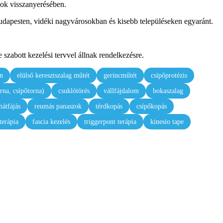
pok visszanyerésében.
dapesten, vidéki nagyvárosokban és kisebb településeken egyaránt.
 szabott kezelési tervvel állnak rendelkezésre.
án
elülső keresztszalag műtét
gerincműtét
csípőprotézis
rna, csípőtorna)
csuklótörés
vállfájdalom
bokaszalag
hátfájás
reumás panaszok
térdkopás
csípőkopás
erápia
fascia kezelés
triggerpont terápia
kinesio tape