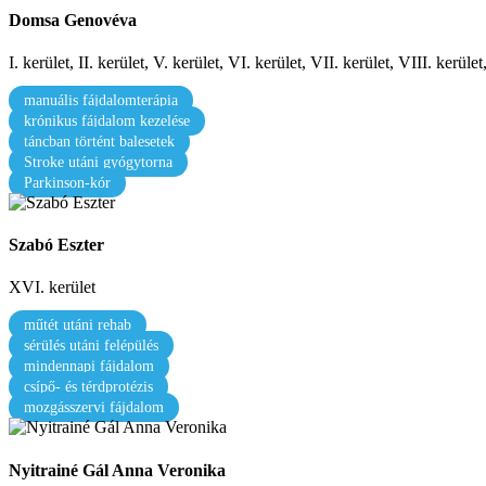
Domsa Genovéva
I. kerület, II. kerület, V. kerület, VI. kerület, VII. kerület, VIII. kerüle
manuális fájdalomterápia
krónikus fájdalom kezelése
táncban történt balesetek
Stroke utáni gyógytorna
Parkinson-kór
Szabó Eszter
XVI. kerület
műtét utáni rehab
sérülés utáni felépülés
mindennapi fájdalom
csípő- és térdprotézis
mozgásszervi fájdalom
Nyitrainé Gál Anna Veronika