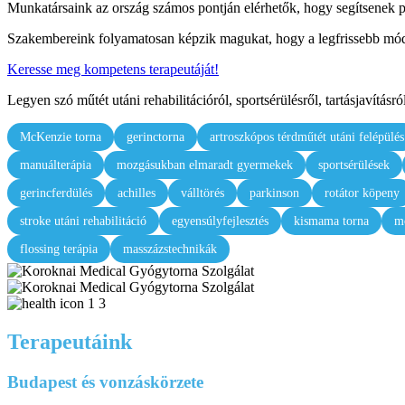
Munkatársaink az ország számos pontján elérhetők, hogy segítsenek 
Szakembereink folyamatosan képzik magukat, hogy a legfrissebb mód
Keresse meg kompetens terapeutáját!
Legyen szó műtét utáni rehabilitációról, sportsérülésről, tartásjavítá
McKenzie torna
gerinctorna
artroszkópos térdműtét utáni felépülés
manuálterápia
mozgásukban elmaradt gyermekek
sportsérülések
gerincferdülés
achilles
válltörés
parkinson
rotátor köpeny
stroke utáni rehabilitáció
egyensúlyfejlesztés
kismama torna
mo
flossing terápia
masszázstechnikák
Terapeutáink
Budapest és vonzáskörzete