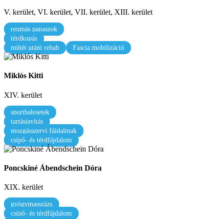
V. kerület, VI. kerület, VII. kerület, XIII. kerület
reumás panaszok
térdkopás
műtét utáni rehab
Fascia mobilizáció
Miklós Kitti
XIV. kerület
sportbalesetek
tartásjavítás
mozgásszervi fájdalmak
csípő- és térdfájdalom
Poncskiné Ábendschein Dóra
XIX. kerület
gyógymasszázs
csípő- és térdfájdalom