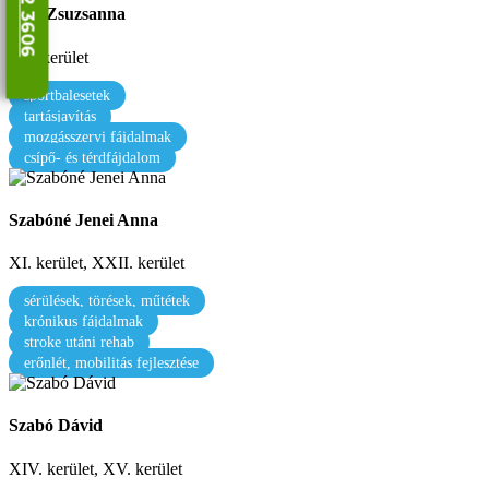
Kun Zsuzsanna
VII. kerület
sportbalesetek
tartásjavítás
mozgásszervi fájdalmak
csípő- és térdfájdalom
Szabóné Jenei Anna
XI. kerület, XXII. kerület
sérülések, törések, műtétek
krónikus fájdalmak
stroke utáni rehab
erőnlét, mobilitás fejlesztése
Szabó Dávid
XIV. kerület, XV. kerület