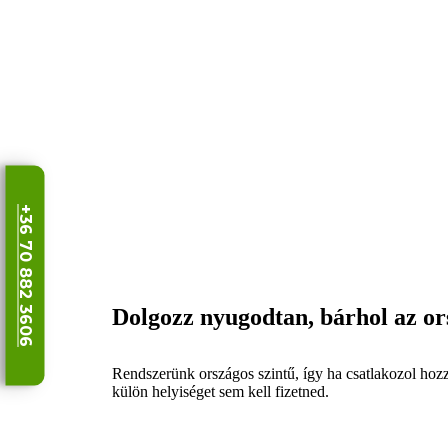
+36 70 882 3606
Dolgozz nyugodtan, bárhol az o
Rendszerünk országos szintű, így ha csatlakozol hozz
külön helyiséget sem kell fizetned.