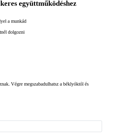
sikeres együttműködéshez
lyel a munkád
tnél dolgozni
sznak. Végre megszabadulhatsz a béklyóktól és