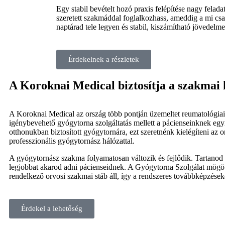
Egy stabil bevételt hozó praxis felépítése nagy felad
szeretett szakmáddal foglalkozhass, ameddig a mi csa
naptárad tele legyen és stabil, kiszámítható jövedelm
Érdekelnek a részletek
A Koroknai Medical biztosítja a szakmai 
A Koroknai Medical az ország több pontján üzemeltet reumatológia
igénybevehető gyógytorna szolgáltatás mellett a pácienseinknek eg
otthonukban biztosított gyógytornára, ezt szeretnénk kielégíteni az
professzionális gyógytornász hálózattal.
A gyógytornász szakma folyamatosan változik és fejlődik. Tartanod k
legjobbat akarod adni pácienseidnek. A Gyógytorna Szolgálat mögött 
rendelkező orvosi szakmai stáb áll, így a rendszeres továbbképzéseke
Érdekel a lehetőség