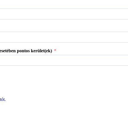
 esetében pontos kerület(ek)
tót
.