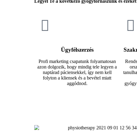
Legyél Te a következő gyógytornászunk és ezeket 
Ügyfélszerzés
Szakm
Profi marketing csapatunk folyamatosan
Rends
azon dolgozik, hogy mindig tele legyen a
ors
naptárad páciensekkel, így nem kell
tanulha
folyton a kliensek és a bevétel miatt
aggódnod.
gyógyt