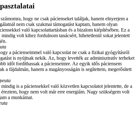
pasztalatai
 számomra, hogy ne csak pácienseket találjak, hanem elnyerjem a
lgálatnál nem csak szakmai támogatást kaptam, hanem olyan
áciensekkel való kapcsolattartásban és a bizalom kiépítésében. Ez a
mindig volt kihez fordulnom tanácsért, hihetetlenül sokat jelentett
jén.
euta
ogy a pácienseimmel való kapcsolat ne csak a fizikai gyógyításról
gatást is nyújtsak nekik. Az, hogy levették az adminisztratív terheket
több időt fordíthassak a pácienseimre. Az egyik idős páciensem
 a fájdalmán, hanem a magányosságán is segítettem, megerősített
apeuta
ndig is a páciensekkel való közvetlen kapcsolatot jelentette, de a
or éreztem, hogy nem volt már erre energiám. Nagy szükségem volt
udjam a munkámat.
euta