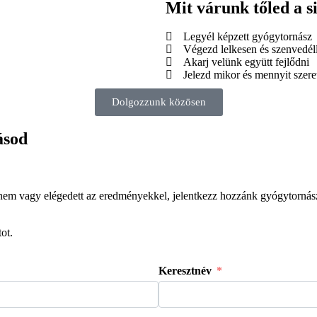
Mit várunk tőled a 
Legyél képzett gyógytornász
Végezd lelkesen és szenvedél
Akarj velünk együtt fejlődni
Jelezd mikor és mennyit szere
Dolgozzunk közösen
ásod
e nem vagy elégedett az eredményekkel, jelentkezz hozzánk gyógytorná
ot.
Keresztnév