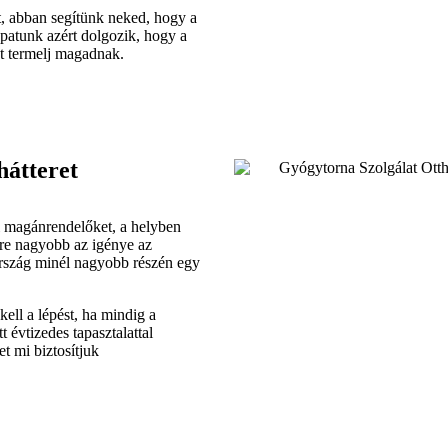
at, abban segítünk neked, hogy a
patunk azért dolgozik, hogy a
et termelj magadnak.
hátteret
i magánrendelőket, a helyben
yre nagyobb az igénye az
 ország minél nagyobb részén egy
ell a lépést, ha mindig a
évtizedes tapasztalattal
t mi biztosítjuk