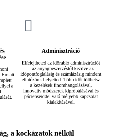
és,
Adminisztráció
ése
Elfelejtheted az időrabló adminisztrációt
– az anyagbeszerzéstől kezdve az
honi
időpontfoglalásig és számlázásig mindent
. Emiatt
elintézünk helyetted. Több időt tölthetsz
mplett
a kezelések finomhangolásával,
ellyel a
innovatív módszerek kipróbálásával és
l
pácienseiddel való mélyebb kapcsolat
lását.
kialakításával.​
ág, a kockázatok nélkül