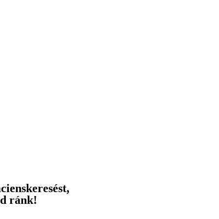
cienskeresést,
zd ránk!