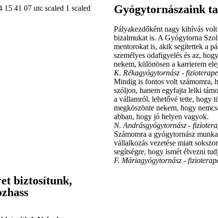
Gyógytornászaink ta
Pályakezdőként nagy kihívás volt
bizalmukat is. A Gyógytorna Szo
mentorokat is, akik segítettek a p
személyes odafigyelés és az, hogy 
nekem, különösen a karrierem ele
K. Réka
gyógytornász - fizioterap
Mindig is fontos volt számomra, h
szóljon, hanem egyfajta lelki támo
a vállamról, lehetővé tette, hogy 
megköszönte nekem, hogy nemcsak
abban, hogy jó helyen vagyok.
N. András
gyógytornász - fizioter
Számomra a gyógytornász munka mi
vállalkozás vezetése miatt soksz
segítségre, hogy ismét élvezni t
F. Mária
gyógytornász - fizioterap
et biztosítunk,
ozhass