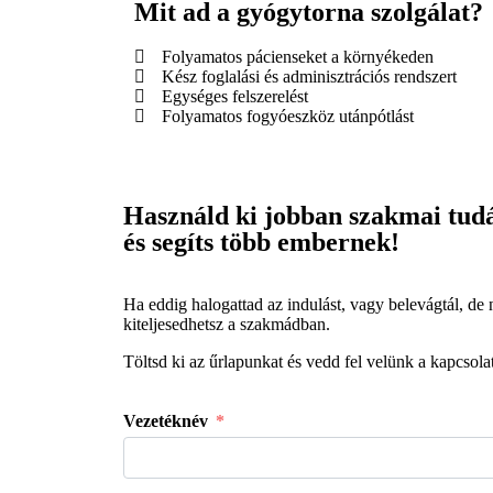
Mit ad a gyógytorna szolgálat?
Folyamatos pácienseket a környékeden
Kész foglalási és adminisztrációs rendszert
Egységes felszerelést
Folyamatos fogyóeszköz utánpótlást
Használd ki jobban szakmai tud
és segíts több embernek!
Ha eddig halogattad az indulást, vagy belevágtál, d
kiteljesedhetsz a szakmádban.
Töltsd ki az űrlapunkat és vedd fel velünk a kapcsolat
Vezetéknév