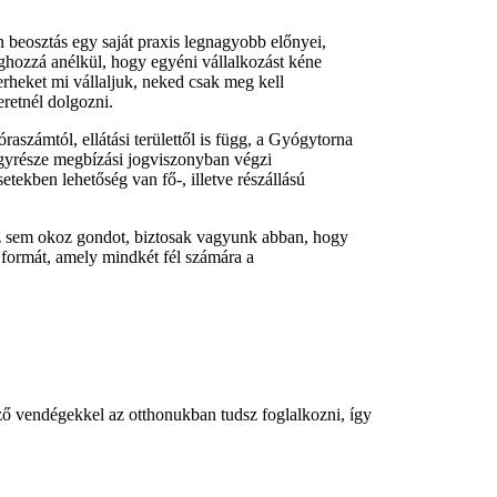
 beosztás egy saját praxis legnagyobb előnyei,
ghozzá anélkül, hogy egyéni vállalkozást kéne
erheket mi vállaljuk, neked csak meg kell
retnél dolgozni.
óraszámtól, ellátási területtől is függ, a Gyógytorna
gyrésze megbízási jogviszonyban végzi
tekben lehetőség van fő-, illetve részállású
z sem okoz gondot, biztosak vagyunk abban, hogy
i formát, amely mindkét fél számára a
ező vendégekkel az otthonukban tudsz foglalkozni, így