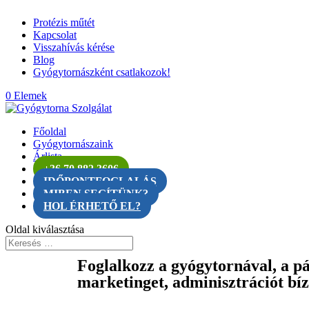
Protézis műtét
Kapcsolat
Visszahívás kérése
Blog
Gyógytornászként csatlakozok!
0 Elemek
Főoldal
Gyógytornászaink
Árlista
+36 70 882 3606
IDŐPONTFOGLALÁS
MIBEN SEGÍTÜNK?
HOL ÉRHETŐ EL?
Oldal kiválasztása
Foglalkozz a gyógytornával, a pá
marketinget, adminisztrációt bí