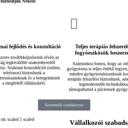
biztosítjuk Neked:
ai fejlődés és konzultáció
Teljes terápiás felszerel
fogyóeszközök beszerz
zeres továbbképzéseink révén az
zág legkiválóbb szakembereitől
Számunkra fontos, hogy az ott
tsz. Szakmai konzultációt (online,
gyógytorna is teljes értékű legyen
telefonos) biztosítunk a
minden gyógytornászunknak ko
ornászainknak és a betegeinknek
terápiás felszelést biztosítunk, am
a megfelelő ellátásukért.
legmodernebb technikákka
támogathatod a páciensek gyógyu
Szeretnék csatlakozni
Vállalkozói szabads