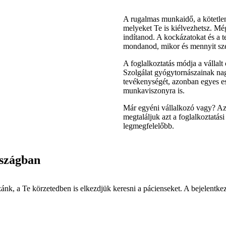
A rugalmas munkaidő, a kötetlen
melyeket Te is kiélvezhetsz. Mé
indítanod. A kockázatokat és a t
mondanod, mikor és mennyit sze
A foglalkoztatás módja a vállalt 
Szolgálat gyógytornászainak na
tevékenységét, azonban egyes ese
munkaviszonyra is.
Már egyéni vállalkozó vagy? A
megtaláljuk azt a foglalkoztatás
legmegfelelőbb.
rszágban
ánk, a Te körzetedben is elkezdjük keresni a pácienseket. A bejelentk