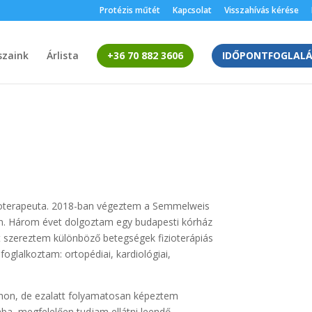
Protézis műtét
Kapcsolat
Visszahívás kérése
szaink
Árlista
+36 70 882 3606
IDŐPONTFOGLALÁ
izioterapeuta. 2018-ban végeztem a Semmelweis
. Három évet dolgoztam egy budapesti kórház
t szereztem különböző betegségek fizioterápiás
foglalkoztam: ortopédiai, kardiológiai,
thon, de ezalatt folyamatosan képeztem
a, megfelelően tudjam ellátni leendő