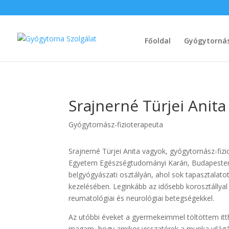
Főoldal
Gyógytorná
Srajnerné Türjei Anita
Gyógytornász-fizioterapeuta
Srajnerné Türjei Anita vagyok, gyógytornász-f
Egyetem Egészségtudományi Karán, Budapesten
belgyógyászati osztályán, ahol sok tapasztalato
kezelésében. Leginkább az idősebb korosztállyal 
reumatológiai és neurológiai betegségekkel.
Az utóbbi éveket a gyermekeimmel töltöttem it
magam, hogy amikor visszatérek a munka világáb