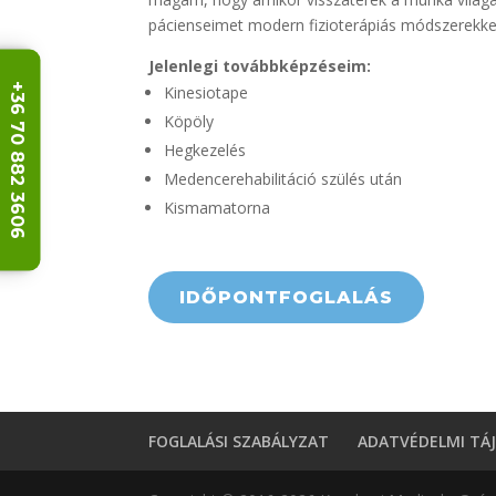
pácienseimet modern fizioterápiás módszerekke
Jelenlegi továbbképzéseim:
+36 70 882 3606
Kinesiotape
Köpöly
Hegkezelés
Medencerehabilitáció szülés után
Kismamatorna
IDŐPONTFOGLALÁS
FOGLALÁSI SZABÁLYZAT
ADATVÉDELMI TÁ