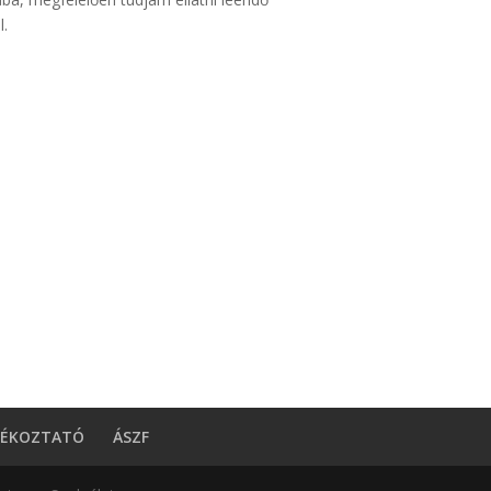
l.
JÉKOZTATÓ
ÁSZF