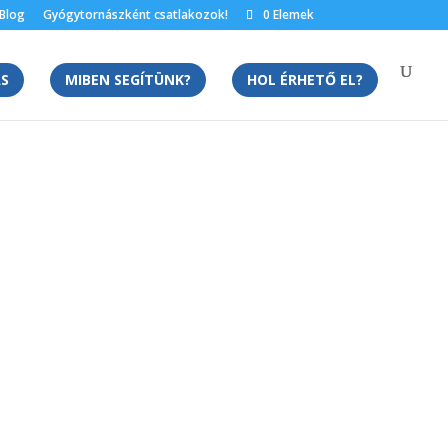
Blog
Gyógytornászként csatlakozok!
0 Elemek
S
MIBEN SEGÍTÜNK?
HOL ÉRHETŐ EL?