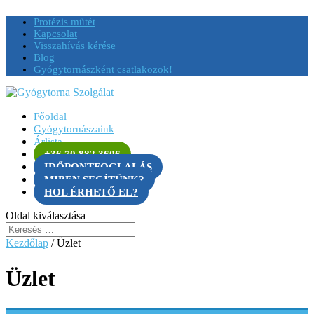
Protézis műtét
Kapcsolat
Visszahívás kérése
Blog
Gyógytornászként csatlakozok!
Főoldal
Gyógytornászaink
Árlista
+36 70 882 3606
IDŐPONTFOGLALÁS
MIBEN SEGÍTÜNK?
HOL ÉRHETŐ EL?
Oldal kiválasztása
Kezdőlap
/ Üzlet
Üzlet